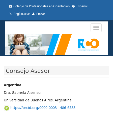
##plugins.themes.themeTen.accessible_menu.label##
Colegio de Profesionales en Orientación
Español
##plugins.themes.themeTen.accessible_menu.main_navigat
##plugins.themes.themeTen.accessible_menu.main_conten
Registrarse
Entrar
##plugins.themes.themeTen.accessible_menu.sidebar##
Toggle
navigatio
Consejo Asesor
Argentina
Dra. Gabriela Aisenson
Universidad de Buenos Aires, Argentina
https://orcid.org/0000-0003-1486-6588