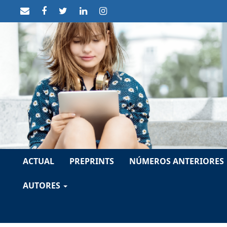
##plugins.themes.themeTen.accessible_menu.label##
##plugins.themes.themeTen.accessible_menu.main_navigat
##plugins.themes.themeTen.accessible_menu.main_conten
##plugins.themes.themeTen.accessible_menu.sidebar##
ACTUAL
PREPRINTS
NÚMEROS ANTERIORES
AUTORES