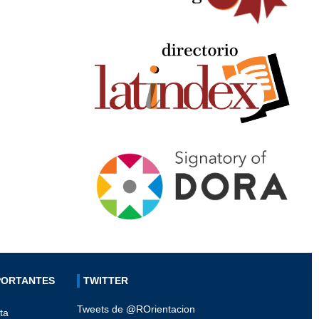
PORTANTES
TWITTER
Tweets de @ROrientacion
ta