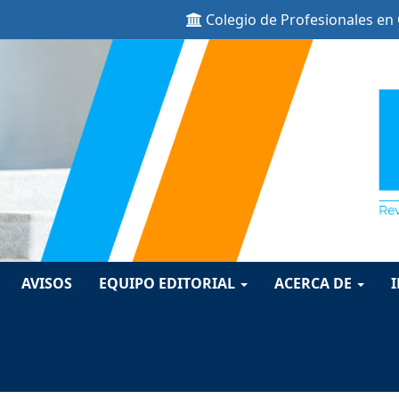
Colegio de Profesionales en
ion##
t##
AVISOS
EQUIPO EDITORIAL
ACERCA DE