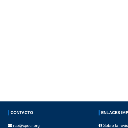
CONTACTO
ENLACES IM
rco@cpocr.org
Sobre la revis