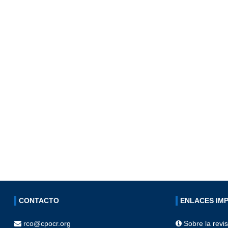
CONTACTO
ENLACES IM
rco@cpocr.org
Sobre la revis