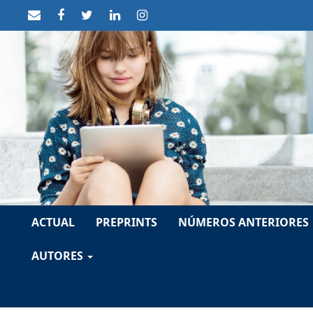
##plugins.themes.themeTen.accessible_menu.label##
##plugins.themes.themeTen.accessible_menu.main_navigat
##plugins.themes.themeTen.accessible_menu.main_conten
##plugins.themes.themeTen.accessible_menu.sidebar##
ACTUAL
PREPRINTS
NÚMEROS ANTERIORES
AUTORES