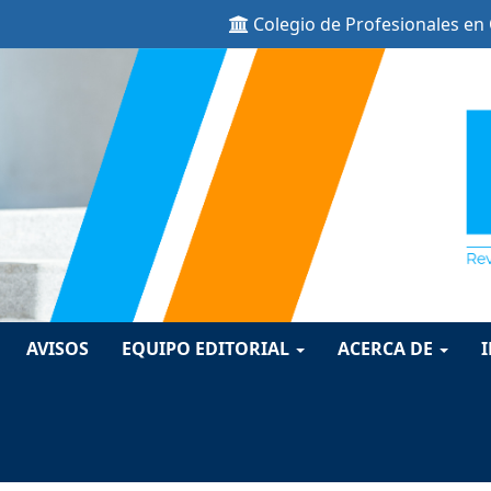
Colegio de Profesionales en
ion##
t##
AVISOS
EQUIPO EDITORIAL
ACERCA DE