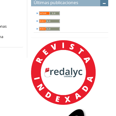
Últimas publicaciones
onas
na