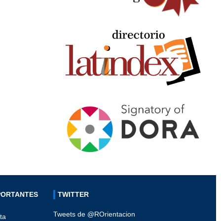
PORTANTES
TWITTER
Tweets de @ROrientacion
ta