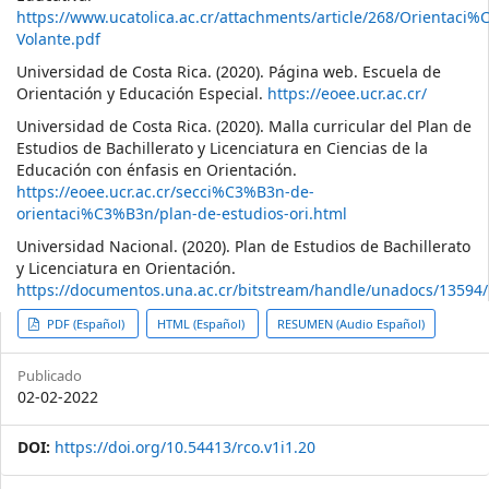
https://www.ucatolica.ac.cr/attachments/article/268/Orientaci
Volante.pdf
Universidad de Costa Rica. (2020). Página web. Escuela de
Orientación y Educación Especial.
https://eoee.ucr.ac.cr/
Universidad de Costa Rica. (2020). Malla curricular del Plan de
Estudios de Bachillerato y Licenciatura en Ciencias de la
Educación con énfasis en Orientación.
https://eoee.ucr.ac.cr/secci%C3%B3n-de-
orientaci%C3%B3n/plan-de-estudios-ori.html
Universidad Nacional. (2020). Plan de Estudios de Bachillerato
y Licenciatura en Orientación.
https://documentos.una.ac.cr/bitstream/handle/unadocs/1359
##plugins.themes.themeTen.ar
PDF (Español)
HTML (Español)
RESUMEN (Audio Español)
Publicado
02-02-2022
DOI:
https://doi.org/10.54413/rco.v1i1.20