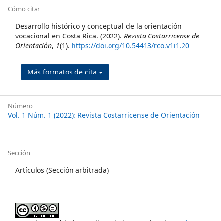
##plugins.themes.themeTen.art
Cómo citar
Desarrollo histórico y conceptual de la orientación
vocacional en Costa Rica. (2022).
Revista Costarricense de
Orientación
,
1
(1).
https://doi.org/10.54413/rco.v1i1.20
Más formatos de cita
Número
Vol. 1 Núm. 1 (2022): Revista Costarricense de Orientación
Sección
Artículos (Sección arbitrada)