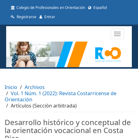
##plugins.themes.themeTen.accessible_menu.label##
Colegio de Profesionales en Orientación
Español
##plugins.themes.themeTen.accessible_menu.main_navigat
##plugins.themes.themeTen.accessible_menu.main_conten
Registrarse
Entrar
##plugins.themes.themeTen.accessible_menu.sidebar##
Toggle
navigatio
Inicio
Archivos
Vol. 1 Núm. 1 (2022): Revista Costarricense de
Orientación
Artículos (Sección arbitrada)
Desarrollo histórico y conceptual de
la orientación vocacional en Costa