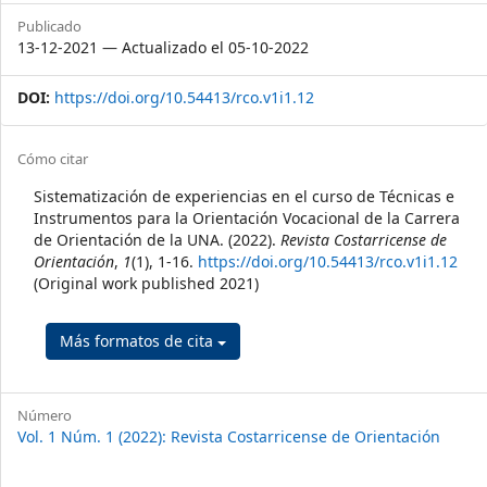
Publicado
13-12-2021 — Actualizado el 05-10-2022
DOI:
https://doi.org/10.54413/rco.v1i1.12
##plugins.themes.themeTen.art
Cómo citar
Sistematización de experiencias en el curso de Técnicas e
Instrumentos para la Orientación Vocacional de la Carrera
de Orientación de la UNA. (2022).
Revista Costarricense de
Orientación
,
1
(1), 1-16.
https://doi.org/10.54413/rco.v1i1.12
(Original work published 2021)
Más formatos de cita
Número
Vol. 1 Núm. 1 (2022): Revista Costarricense de Orientación