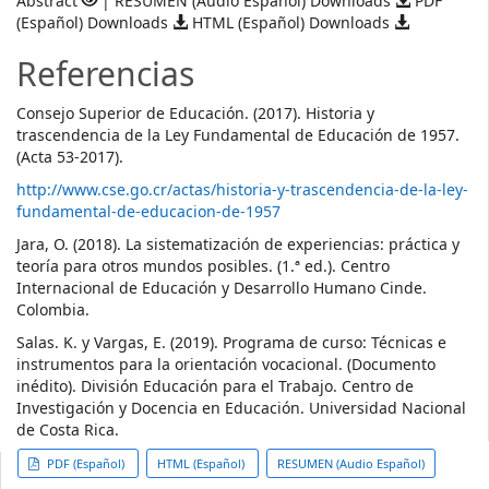
Abstract
| RESUMEN (Audio Español) Downloads
PDF
(Español) Downloads
HTML (Español) Downloads
Referencias
Consejo Superior de Educación. (2017). Historia y
trascendencia de la Ley Fundamental de Educación de 1957.
(Acta 53-2017).
http://www.cse.go.cr/actas/historia-y-trascendencia-de-la-ley-
fundamental-de-educacion-de-1957
Jara, O. (2018). La sistematización de experiencias: práctica y
teoría para otros mundos posibles. (1.ª ed.). Centro
Internacional de Educación y Desarrollo Humano Cinde.
Colombia.
Salas. K. y Vargas, E. (2019). Programa de curso: Técnicas e
instrumentos para la orientación vocacional. (Documento
inédito). División Educación para el Trabajo. Centro de
Investigación y Docencia en Educación. Universidad Nacional
de Costa Rica.
##plugins.themes.themeTen.ar
PDF (Español)
HTML (Español)
RESUMEN (Audio Español)