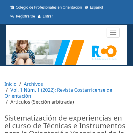
##plugins.themes.themeTen.accessible_menu.label##
Colegio de Profesionales en Orientación
Español
##plugins.themes.themeTen.accessible_menu.main_navigat
##plugins.themes.themeTen.accessible_menu.main_conten
Registrarse
Entrar
##plugins.themes.themeTen.accessible_menu.sidebar##
Toggle
navigatio
Inicio
Archivos
Vol. 1 Núm. 1 (2022): Revista Costarricense de
Orientación
Artículos (Sección arbitrada)
Sistematización de experiencias en
el curso de Técnicas e Instrumentos