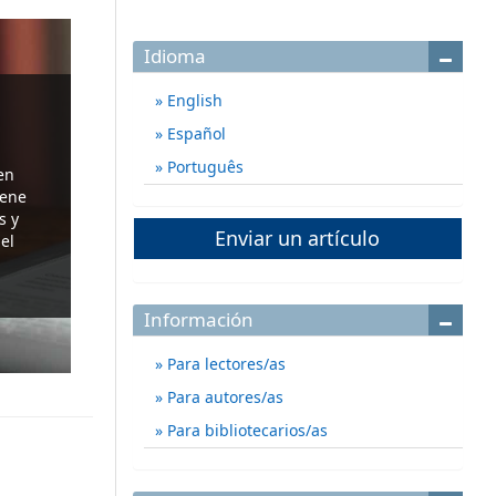
Idioma
English
Español
Português
en
iene
s y
Enviar un artículo
el
Información
Para lectores/as
Para autores/as
Para bibliotecarios/as