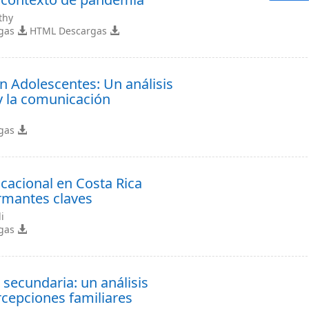
thy
rgas
HTML Descargas
n Adolescentes: Un análisis
 y la comunicación
rgas
ocacional en Costa Rica
ormantes claves
i
rgas
 secundaria: un análisis
ercepciones familiares