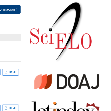
formación
HTML
HTML