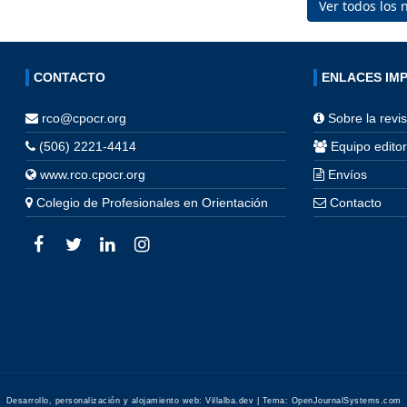
Ver todos los
CONTACTO
ENLACES IM
rco@cpocr.org
Sobre la revis
(506) 2221-4414
Equipo editor
www.rco.cpocr.org
Envíos
Colegio de Profesionales en Orientación
Contacto
Desarrollo, personalización y alojamiento web:
Villalba.dev
| Tema:
OpenJournalSystems.com