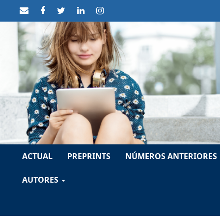
##plugins.themes.themeTen.accessible_menu.label##
##plugins.themes.themeTen.accessible_menu.main_navigat
##plugins.themes.themeTen.accessible_menu.main_conten
##plugins.themes.themeTen.accessible_menu.sidebar##
ACTUAL
PREPRINTS
NÚMEROS ANTERIORES
AUTORES