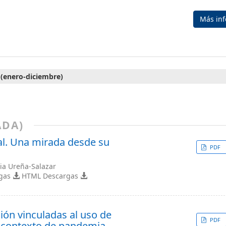
Más in
 (enero-diciembre)
ADA)
al. Una mirada desde su
PDF
ria Ureña-Salazar
rgas
HTML Descargas
ión vinculadas al uso de
PDF
el contexto de pandemia