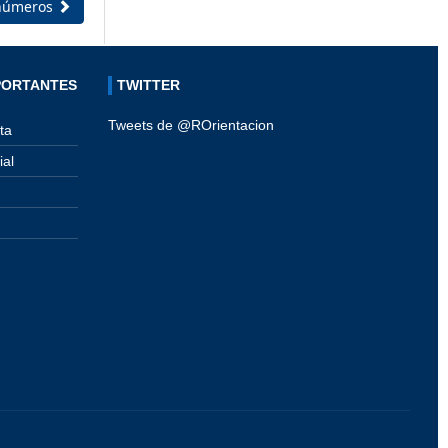
 números
PORTANTES
TWITTER
Tweets de @ROrientacion
ta
ial