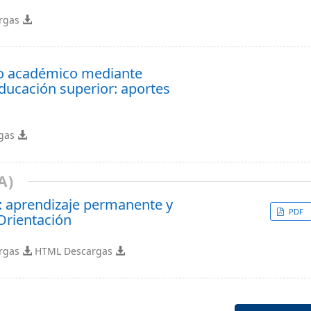
rgas
sgo académico mediante
educación superior: aportes
rgas
A)
.0: aprendizaje permanente y
PDF
Orientación
rgas
HTML Descargas