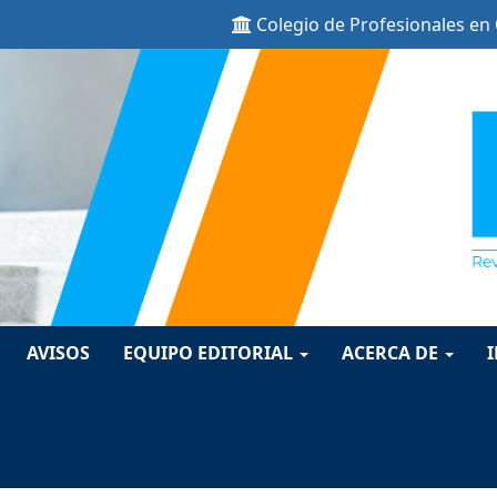
Colegio de Profesionales en
ion##
t##
AVISOS
EQUIPO EDITORIAL
ACERCA DE