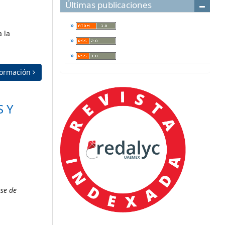
Últimas publicaciones
 la
formación
 Y
nse de