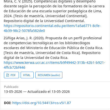
Mora, C. V. (2025). Competencias digitales y desempeño
docente según la percepción de los formadores de la carrera
de Educación de una escuela superior pedagógica de Lima,
2024. [Tesis de maestría, Universidad Continental].
Repositorio digital de la Universidad Continental.
https://repositorio.continental.edu.pe/item/1a5a6771-8cfe-
4b39-98c2-5078fa582de0
Zúñiga Arias, J. R. (2020). Propuesta de un perfil profesional
de competencias tecnológicas en los bibliotecólogos
escolares del Ministerio de Educación Pública de Costa Rica.
[Tesis de maestría, Universidad de Costa Rica]. Repositorio
digital de la Universidad de Costa Rica.
https://www.kerwa.ucr.ac.cr/items/b9f49442-313b-42b1-b921-
4ffcb72bf446
##plugins.themes.themeTen.ar
PDF
HTML
RESUMEN (audio)
Publicado
13-05-2026 — Actualizado el 13-05-2026
DOI:
https://doi.org/10.54413/rco.v5i1.87