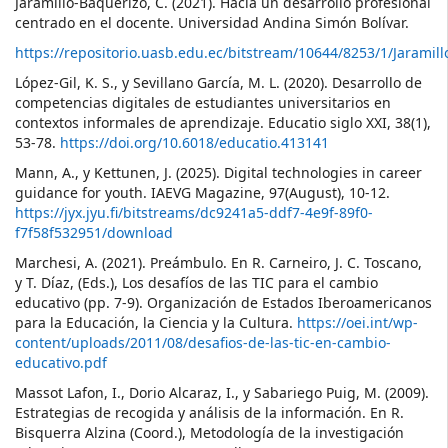
Jaramillo-Baquerizo, C. (2021). Hacia un desarrollo profesional
centrado en el docente. Universidad Andina Simón Bolívar.
https://repositorio.uasb.edu.ec/bitstream/10644/8253/1/Jaramill
López-Gil, K. S., y Sevillano García, M. L. (2020). Desarrollo de
competencias digitales de estudiantes universitarios en
contextos informales de aprendizaje. Educatio siglo XXI, 38(1),
53-78.
https://doi.org/10.6018/educatio.413141
Mann, A., y Kettunen, J. (2025). Digital technologies in career
guidance for youth. IAEVG Magazine, 97(August), 10-12.
https://jyx.jyu.fi/bitstreams/dc9241a5-ddf7-4e9f-89f0-
f7f58f532951/download
Marchesi, A. (2021). Preámbulo. En R. Carneiro, J. C. Toscano,
y T. Díaz, (Eds.), Los desafíos de las TIC para el cambio
educativo (pp. 7-9). Organización de Estados Iberoamericanos
para la Educación, la Ciencia y la Cultura.
https://oei.int/wp-
content/uploads/2011/08/desafios-de-las-tic-en-cambio-
educativo.pdf
Massot Lafon, I., Dorio Alcaraz, I., y Sabariego Puig, M. (2009).
Estrategias de recogida y análisis de la información. En R.
Bisquerra Alzina (Coord.), Metodología de la investigación