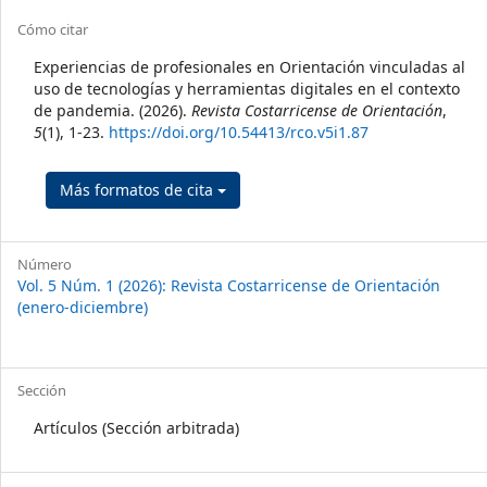
##plugins.themes.themeTen.art
Cómo citar
Experiencias de profesionales en Orientación vinculadas al
uso de tecnologías y herramientas digitales en el contexto
de pandemia. (2026).
Revista Costarricense de Orientación
,
5
(1), 1-23.
https://doi.org/10.54413/rco.v5i1.87
Más formatos de cita
Número
Vol. 5 Núm. 1 (2026): Revista Costarricense de Orientación
(enero-diciembre)
Sección
Artículos (Sección arbitrada)