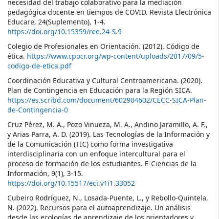
necesidad del trabajo colaborativo para la mediación
pedagógica docente en tiempos de COVID. Revista Electrónica
Educare, 24(Suplemento), 1-4.
https://doi.org/10.15359/ree.24-S.9
Colegio de Profesionales en Orientación. (2012). Código de
ética.
https://www.cpocr.org/wp-content/uploads/2017/09/5-
codigo-de-etica.pdf
Coordinación Educativa y Cultural Centroamericana. (2020).
Plan de Contingencia en Educación para la Región SICA.
https://es.scribd.com/document/602904602/CECC-SICA-Plan-
de-Contingencia-0
Cruz Pérez, M. A., Pozo Vinueza, M. A., Andino Jaramillo, A. F.,
y Arias Parra, A. D. (2019). Las Tecnologías de la Información y
de la Comunicación (TIC) como forma investigativa
interdisciplinaria con un enfoque intercultural para el
proceso de formación de los estudiantes. E-Ciencias de la
Información, 9(1), 3-15.
https://doi.org/10.15517/eci.v1i1.33052
Cubeiro Rodríguez, N., Losada-Puente, L., y Rebollo-Quintela,
N. (2022). Recursos para el autoaprendizaje. Un análisis
desde las ecologías de aprendizaje de los orientadores y