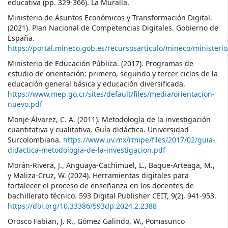
educativa (pp. 329-366). La Muralla.
Ministerio de Asuntos Económicos y Transformación Digital.
(2021). Plan Nacional de Competencias Digitales. Gobierno de
España.
https://portal.mineco.gob.es/recursosarticulo/mineco/ministeri
Ministerio de Educación Pública. (2017). Programas de
estudio de orientación: primero, segundo y tercer ciclos de la
educación general básica y educación diversificada.
https://www.mep.go.cr/sites/default/files/media/orientacion-
nuevo.pdf
Monje Álvarez, C. A. (2011). Metodología de la investigación
cuantitativa y cualitativa. Guía didáctica. Universidad
Surcolombiana.
https://www.uv.mx/rmipe/files/2017/02/guia-
didactica-metodologia-de-la-investigacion.pdf
Morán-Rivera, J., Anguaya-Cachimuel, L., Baque-Arteaga, M.,
y Maliza-Cruz, W. (2024). Herramientas digitales para
fortalecer el proceso de enseñanza en los docentes de
bachillerato técnico. 593 Digital Publisher CEIT, 9(2), 941-953.
https://doi.org/10.33386/593dp.2024.2.2388
Orosco Fabian, J. R., Gómez Galindo, W., Pomasunco