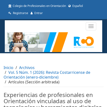
##plugins.themes.themeTen.accessible_menu.label##
Colegio de Profesionales en Orientación
Español
##plugins.themes.themeTen.accessible_menu.main_navigat
##plugins.themes.themeTen.accessible_menu.main_conten
Registrarse
Entrar
##plugins.themes.themeTen.accessible_menu.sidebar##
Toggle
navigatio
Inicio
Archivos
Vol. 5 Núm. 1 (2026): Revista Costarricense de
Orientación (enero-diciembre)
Artículos (Sección arbitrada)
Experiencias de profesionales en
Orientación vinculadas al uso de