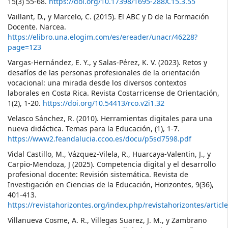
15(3) 55-68.
https://doi.org/10.17398/1695-288X.15.3.55
Vaillant, D., y Marcelo, C. (2015). El ABC y D de la Formación
Docente. Narcea.
https://elibro.una.elogim.com/es/ereader/unacr/46228?
page=123
Vargas-Hernández, E. Y., y Salas-Pérez, K. V. (2023). Retos y
desafíos de las personas profesionales de la orientación
vocacional: una mirada desde los diversos contextos
laborales en Costa Rica. Revista Costarricense de Orientación,
1(2), 1-20.
https://doi.org/10.54413/rco.v2i1.32
Velasco Sánchez, R. (2010). Herramientas digitales para una
nueva didáctica. Temas para la Educación, (1), 1-7.
https://www2.feandalucia.ccoo.es/docu/p5sd7598.pdf
Vidal Castillo, M., Vázquez-Vilela, R., Huarcaya-Valentin, J., y
Carpio-Mendoza, J (2025). Competencia digital y el desarrollo
profesional docente: Revisión sistemática. Revista de
Investigación en Ciencias de la Educación, Horizontes, 9(36),
401-413.
https://revistahorizontes.org/index.php/revistahorizontes/artic
Villanueva Cosme, A. R., Villegas Suarez, J. M., y Zambrano