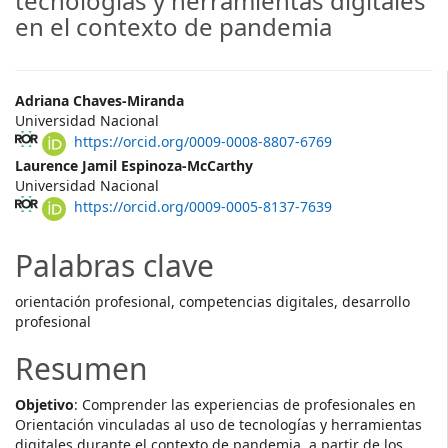
tecnologías y herramientas digitales
en el contexto de pandemia
##plugins.themes.themeTen.ar
Adriana Chaves-Miranda
Universidad Nacional
https://orcid.org/0009-0008-8807-6769
Laurence Jamil Espinoza-McCarthy
Universidad Nacional
https://orcid.org/0009-0005-8137-7639
Palabras clave
orientación profesional, competencias digitales, desarrollo
profesional
Resumen
Objetivo
: Comprender las experiencias de profesionales en
Orientación vinculadas al uso de tecnologías y herramientas
digitales durante el contexto de pandemia, a partir de los